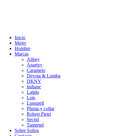
Inicio
Mujer
Hombre
Marcas
Alibey
Anartxy
Caramelo
Devota & Lomba
DKNY
Indiane
Latido
Lois
Lugupell
Pluma y collar
Robert Pietri
Secrid
Tantrend
Sobre Soños
Contacto