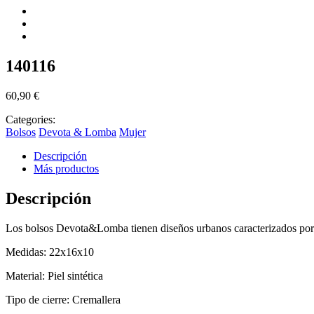
140116
60,90
€
Categories:
Bolsos
Devota & Lomba
Mujer
Descripción
Más productos
Descripción
Los bolsos Devota&Lomba tienen diseños urbanos caracterizados por l
Medidas: 22x16x10
Material: Piel sintética
Tipo de cierre: Cremallera