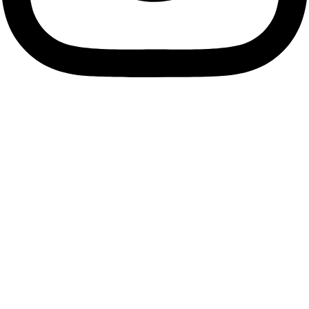
Descubre tu esencia, viste
tu alma.
Únete a nuestra comunidad de Soños y suscríbete a
nuestra Newsletter para descubrir antes que nadie las
últimas tendencias, accesorios únicos y ofertas exclusivas
que resaltarán tu estilo personal.
Me apunto
Facebook
Instagram