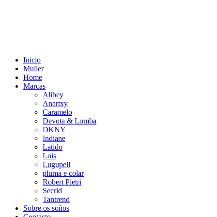
Inicio
Muller
Home
Marcas
Alibey
Anartxy
Caramelo
Devota & Lomba
DKNY
Indiane
Latido
Lois
Lugupell
pluma e colar
Robert Pietri
Secrid
Tantrend
Sobre os soños
Contacto