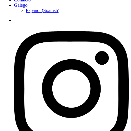
Galego
Español
(
Spanish
)