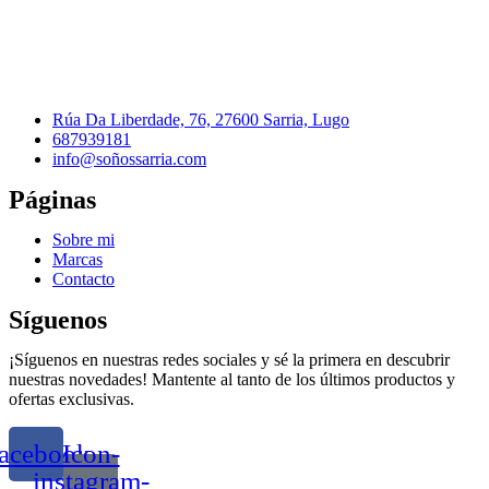
Rúa Da Liberdade, 76, 27600 Sarria, Lugo
687939181
info@soñossarria.com
Páginas
Sobre mi
Marcas
Contacto
Síguenos
¡Síguenos en nuestras redes sociales y sé la primera en descubrir
nuestras novedades! Mantente al tanto de los últimos productos y
ofertas exclusivas.
acebook
Icon-
instagram-