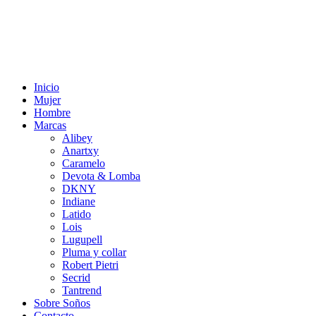
Inicio
Mujer
Hombre
Marcas
Alibey
Anartxy
Caramelo
Devota & Lomba
DKNY
Indiane
Latido
Lois
Lugupell
Pluma y collar
Robert Pietri
Secrid
Tantrend
Sobre Soños
Contacto