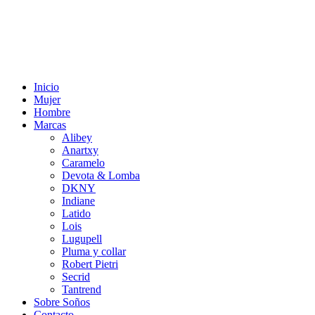
Inicio
Mujer
Hombre
Marcas
Alibey
Anartxy
Caramelo
Devota & Lomba
DKNY
Indiane
Latido
Lois
Lugupell
Pluma y collar
Robert Pietri
Secrid
Tantrend
Sobre Soños
Contacto